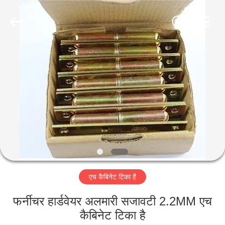
2026
PingHu
HongFengDa
Hardware
Factory.
All
Rights
Reserved.
घर
उत्पादों
वीडियो
हमारे
बारे
एच कैबिनेट टिका है
में
फर्नीचर हार्डवेयर अलमारी सजावटी 2.2MM एच
कारखाना
कैबिनेट टिका है