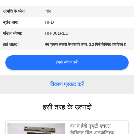
भ्रमण
उत्पत्ति के प्लेस:
चीन
गुणवत्ता
ब्रांड नाम:
HFD
नियंत्रण
मॉडल संख्या:
HH-001RED
हाई लाइट:
,
एच प्रकार लकड़ी के दरवाजे काज
2.2 मिमी कैबिनेट एच टिका है
संपर्क
करें
हमसे संपर्क करें!
समाचार
विवरण प्रकट करें
साइटमैप
इसी तरह के उत्पादों
PRIVACY
वन वे हैवी ड्यूटी एचएल
POLICY
कैबिनेट हिंज अनपॉलिश्ड