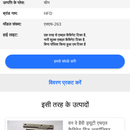
भ्रमण
उत्पत्ति के प्लेस:
चीन
ब्रांड नाम:
HFD
गुणवत्ता
मॉडल संख्या:
एसएफ-263
नियंत्रण
हाई लाइट:
,
एक तरह से एचएल कैबिनेट टिका है
,
भारी शुल्क एचएल कैबिनेट टिका है
बिना पॉलिश किया हुआ एच टिका है
संपर्क
करें
हमसे संपर्क करें!
समाचार
विवरण प्रकट करें
साइटमैप
इसी तरह के उत्पादों
PRIVACY
वन वे हैवी ड्यूटी एचएल
POLICY
कैबिनेट हिंज अनपॉलिश्ड