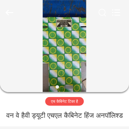
2026
PingHu
HongFengDa
Hardware
Factory.
All
Rights
Reserved.
घर
उत्पादों
वीडियो
हमारे
बारे
एच कैबिनेट टिका है
में
वन वे हैवी ड्यूटी एचएल कैबिनेट हिंज अनपॉलिश्ड
कारखाना