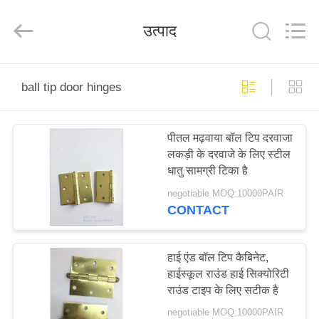
2026
PingHu
HongFengDa
उत्पाद
Hardware
Factory.
All
Rights
Reserved.
घर
ball tip door hinges
उत्पादों
पीतल मढ़वाया बॉल टिप दरवाजा
लकड़ी के दरवाजे के लिए स्टील
वीडियो
धातु सामग्री टिका है
negotiable MOQ:10000PAIR
हमारे
CONTACT
बारे
में
हाई एंड बॉल टिप कैबिनेट,
हाईस्कूल राउंड हाई सिक्योरिटी
राउंड टाइप के लिए सटीक है
कारखाना
negotiable MOQ:10000PAIR