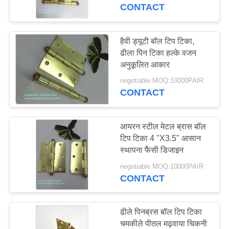
भ्रमण
CONTACT
गुणवत्ता
हैवी ड्यूटी बॉल टिप टिका,
ढीला पिन टिका हल्के वजन
नियंत्रण
अनुकूलित आकार
negotiable MOQ:10000PAIR
संपर्क
CONTACT
करें
आयरन स्टील मेटल ब्रास बॉल
समाचार
टिप टिका 4 "X3.5" आसान
स्थापना फैंसी डिजाइन
negotiable MOQ:10000PAIR
साइटमैप
CONTACT
PRIVACY
ढीले पिनब्रस बॉल टिप टिका
POLICY
चमकीले पीतल मढ़वाया चिकनी