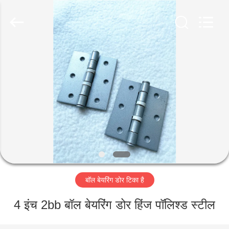
2026
PingHu
HongFengDa
Hardware
Factory.
All
Rights
Reserved.
घर
उत्पादों
वीडियो
हमारे
बारे
बॉल बेयरिंग डोर टिका है
में
4 इंच 2bb बॉल बेयरिंग डोर हिंज पॉलिश्ड स्टील
कारखाना