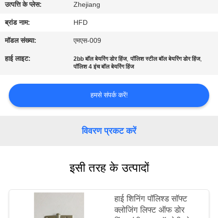
भ्रमण
उत्पत्ति के प्लेस:
Zhejiang
ब्रांड नाम:
HFD
गुणवत्ता
मॉडल संख्या:
एमएस-009
नियंत्रण
हाई लाइट:
,
,
2bb बॉल बेयरिंग डोर हिंज
पॉलिश स्टील बॉल बेयरिंग डोर हिंज
पॉलिश 4 इंच बॉल बेयरिंग हिंज
संपर्क
हमसे संपर्क करें!
करें
समाचार
विवरण प्रकट करें
साइटमैप
इसी तरह के उत्पादों
PRIVACY
हाई शिनिंग पॉलिश्ड सॉफ्ट
POLICY
क्लोजिंग लिफ्ट ऑफ डोर