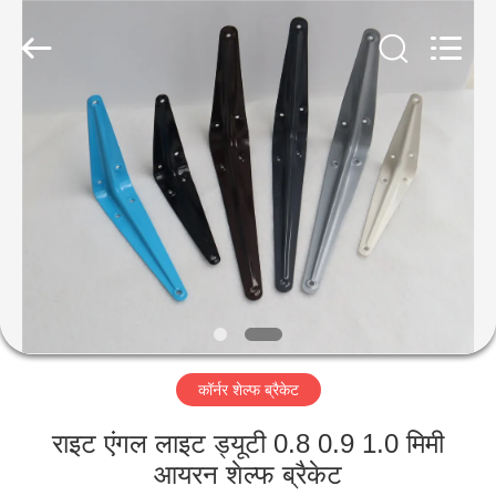
2026
PingHu
HongFengDa
Hardware
Factory.
All
Rights
Reserved.
घर
उत्पादों
वीडियो
हमारे
बारे
कॉर्नर शेल्फ ब्रैकेट
में
राइट एंगल लाइट ड्यूटी 0.8 0.9 1.0 मिमी
कारखाना
आयरन शेल्फ ब्रैकेट