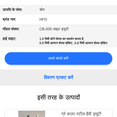
भ्रमण
उत्पत्ति के प्लेस:
चीन
गुणवत्ता
ब्रांड नाम:
HFD
नियंत्रण
मॉडल संख्या:
CB-005 लाइट ड्यूटी
हाई लाइट:
,
1.0 मिमी कोने शेल्फ का समर्थन करता है
,
0.9 मिमी आयरन शेल्फ ब्रैकेट
0.8 मिमी आयरन शेल्फ ब्रैकेट
संपर्क
करें
हमसे संपर्क करें!
समाचार
विवरण प्रकट करें
साइटमैप
इसी तरह के उत्पादों
PRIVACY
POLICY
ग्रे कलर स्टील हैवी ड्यूटी