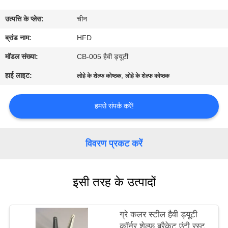
भ्रमण
उत्पत्ति के प्लेस:
चीन
गुणवत्ता
ब्रांड नाम:
HFD
नियंत्रण
मॉडल संख्या:
CB-005 हैवी ड्यूटी
हाई लाइट:
,
लोहे के शेल्फ कोष्ठक
लोहे के शेल्फ कोष्ठक
संपर्क
करें
हमसे संपर्क करें!
समाचार
विवरण प्रकट करें
साइटमैप
इसी तरह के उत्पादों
PRIVACY
ग्रे कलर स्टील हैवी ड्यूटी
POLICY
कॉर्नर शेल्फ ब्रैकेट एंटी रस्ट