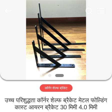
2026
PingHu
HongFengDa
Hardware
Factory.
All
Rights
Reserved.
घर
उत्पादों
वीडियो
हमारे
बारे
कॉर्नर शेल्फ ब्रैकेट
में
उच्च परिशुद्धता कॉर्नर शेल्फ ब्रैकेट मेटल फोल्डिंग
कारखाना
कास्ट आयरन ब्रैकेट 30 मिमी 4.0 मिमी