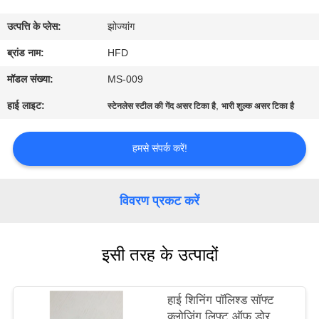
भ्रमण
उत्पत्ति के प्लेस:
झोज्यांग
गुणवत्ता
ब्रांड नाम:
HFD
नियंत्रण
मॉडल संख्या:
MS-009
हाई लाइट:
,
स्टेनलेस स्टील की गेंद असर टिका है
भारी शुल्क असर टिका है
संपर्क
करें
हमसे संपर्क करें!
समाचार
विवरण प्रकट करें
साइटमैप
इसी तरह के उत्पादों
PRIVACY
हाई शिनिंग पॉलिश्ड सॉफ्ट
POLICY
क्लोजिंग लिफ्ट ऑफ डोर