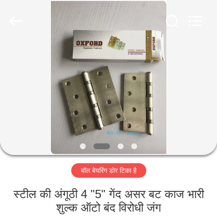
2026
PingHu
HongFengDa
Hardware
Factory.
All
Rights
Reserved.
घर
उत्पादों
वीडियो
हमारे
बारे
बॉल बेयरिंग डोर टिका है
में
स्टील की अंगूठी 4 "5" गेंद असर बट काज भारी
कारखाना
शुल्क ऑटो बंद विरोधी जंग