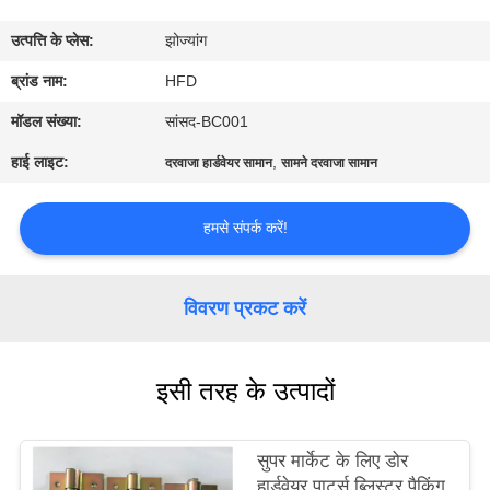
भ्रमण
उत्पत्ति के प्लेस:
झोज्यांग
गुणवत्ता
ब्रांड नाम:
HFD
नियंत्रण
मॉडल संख्या:
सांसद-BC001
हाई लाइट:
,
दरवाजा हार्डवेयर सामान
सामने दरवाजा सामान
संपर्क
करें
हमसे संपर्क करें!
समाचार
विवरण प्रकट करें
साइटमैप
इसी तरह के उत्पादों
PRIVACY
सुपर मार्केट के लिए डोर
POLICY
हार्डवेयर पार्ट्स ब्लिस्टर पैकिंग