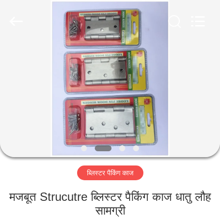
2026
PingHu
HongFengDa
Hardware
Factory.
All
Rights
Reserved.
घर
उत्पादों
वीडियो
हमारे
बारे
ब्लिस्टर पैकिंग काज
में
मजबूत Strucutre ब्लिस्टर पैकिंग काज धातु लौह
कारखाना
सामग्री