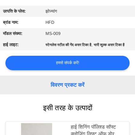
भ्रमण
उत्पत्ति के प्लेस:
झोज्यांग
गुणवत्ता
ब्रांड नाम:
HFD
नियंत्रण
मॉडल संख्या:
MS-009
हाई लाइट:
,
स्टेनलेस स्टील की गेंद असर टिका है
भारी शुल्क असर टिका है
संपर्क
करें
हमसे संपर्क करें!
समाचार
विवरण प्रकट करें
साइटमैप
इसी तरह के उत्पादों
PRIVACY
हाई शिनिंग पॉलिश्ड सॉफ्ट
POLICY
क्लोजिंग लिफ्ट ऑफ डोर