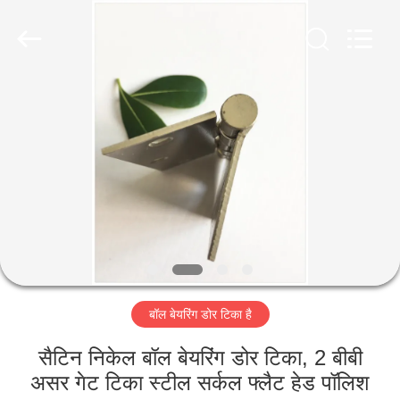
2026
PingHu
HongFengDa
Hardware
Factory.
All
Rights
Reserved.
घर
उत्पादों
वीडियो
हमारे
बारे
बॉल बेयरिंग डोर टिका है
में
सैटिन निकेल बॉल बेयरिंग डोर टिका, 2 बीबी
कारखाना
असर गेट टिका स्टील सर्कल फ्लैट हेड पॉलिश