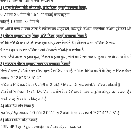
सबसे अधिक लाभ और पारंपरिक उत्पाद
1) धातु के बिना लोहे की जाली, छोटे टिका, सुश्री दरवाजा टिका,
0.7 मिमी-2.0 मिमी से 1.5 "-4" मोटाई की साइड्स
चौड़ाई 19 मिमी -75 मिमी से
जो अच्छी तरह से बेचा जाता है क्योंकि यह अफ्रीकी, मध्य पूर्व, दक्षिण अफ्रीकी, दक्षिण पूर्व देशों और
2) पीतल मढ़वाया धातु टिका, छोटे टिका, सुश्री दरवाजा टिका है
जो कि लोहे के दरवाजे की तरह एक ही प्रकार के होते हैं। लेकिन अलग पॉलिश के साथ
पीतल मढ़वाया सतह पॉलिश उनमें से सबसे लोकप्रिय तरीका है ...
अन्य, जैसे जस्ता चढ़ाया हुआ, निकल चढ़ाया हुआ, सोने का पीतल चढ़ाया हुआ आज के समय में अधिक 
3) उज्ज्वल पीतल मढ़वाया स्क्वायर दरवाजा टिका है
जिसे सीपरट / सोलो इनर बॉक्स द्वारा पैक किया गया है, नमी का विरोध करने के लिए प्लास्टिक 
आकार: 2 "2.5" 3 "3.5" 4 "
अधिक वाणिज्यिक पैकिंग 6 जोड़ी या 3 जोड़े / शिकंजा के साथ आंतरिक बॉक्स स्वीकार्य है
बॉल बेयरिंग टिका और बॉल टिप टिका उपयोग के बारे में आपके उच्च अनुरोध को पूरा कर सकता है 
अच्छी तरह से स्वीकार किए जाते हैं
4) बॉल टिप डोर टिका है
सबसे प्रसिद्ध आकार 2.0 मिमी-3.0 मिमी से 2 बीबी मोटाई के साथ 4 "* 3" 4 "* 3.5" है
5) बॉल बेयरिंग डोर टिका है
2BB, 4BB हमारे द्वारा उत्पादित सबसे लोकप्रिय आकार था