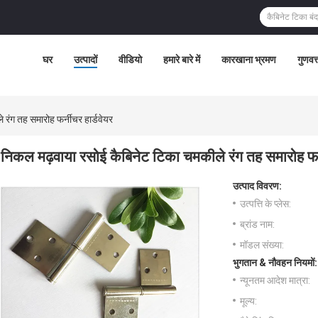
घर
उत्पादों
वीडियो
हमारे बारे में
कारखाना भ्रमण
गुणवत्
रंग तह समारोह फर्नीचर हार्डवेयर
निकल मढ़वाया रसोई कैबिनेट टिका चमकीले रंग तह समारोह फर्न
उत्पाद विवरण:
उत्पत्ति के प्लेस:
ब्रांड नाम:
मॉडल संख्या:
भुगतान & नौवहन नियमों:
न्यूनतम आदेश मात्रा:
मूल्य: