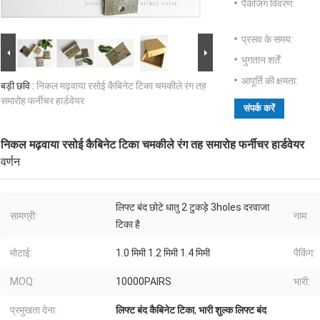
पैकेजिंग विवरण:
प्रसव के समय:
भुगतान शर्तें:
आपूर्ति की क्षमता:
बड़ी छवि :
निकल मढ़वाया रसोई कैबिनेट टिका चमकीले रंग तह
समारोह फर्नीचर हार्डवेयर
संपर्क करें
निकल मढ़वाया रसोई कैबिनेट टिका चमकीले रंग तह समारोह फर्नीचर हार्डवेयर
वर्णन
लिफ्ट बंद छोटे धातु 2 टुकड़े 3holes दरवाजा
सामग्री:
नाम:
टिका है
मोटाई:
1.0 मिमी 1.2 मिमी 1.4 मिमी
पैकिंग:
MOQ:
10000PAIRS
भारी:
प्रमुखता देना:
लिफ्ट बंद कैबिनेट टिका
,
भारी शुल्क लिफ्ट बंद