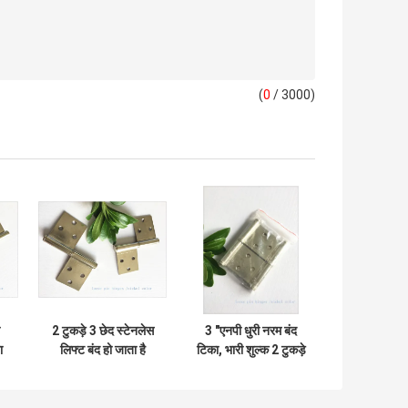
(
0
/ 3000)
2 टुकड़े 3 छेद स्टेनलेस
3 "एनपी धुरी नरम बंद
ा
लिफ्ट बंद हो जाता है
टिका, भारी शुल्क 2 टुकड़े
.0
Emovable वाइड
3 छेद उच्च सुरक्षा
एप्लीकेशन मजबूत इनर
बॉक्स