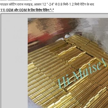
पाउडर कोटिंग दराज स्लाइड, आकार 12 "-24" से 0.8 मिमी-1.2 मिमी पेंटिंग के बाद
11) OEM और ODM के लिए विशेष पैकिंग "-"