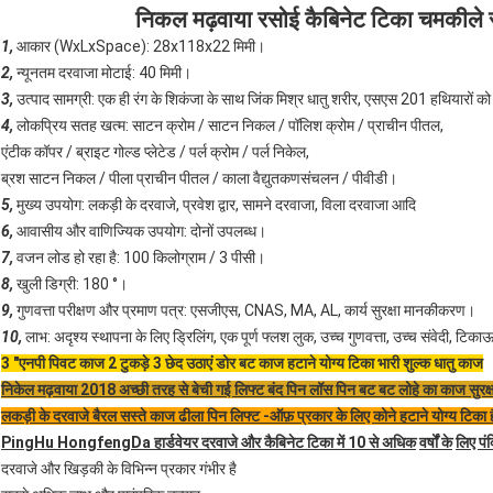
निकल मढ़वाया रसोई कैबिनेट टिका चमकीले रं
1,
आकार (WxLxSpace): 28x118x22 मिमी।
2,
न्यूनतम दरवाजा मोटाई: 40 मिमी।
3,
उत्पाद सामग्री: एक ही रंग के शिकंजा के साथ जिंक मिश्र धातु शरीर, एसएस 201 हथियारों को
4,
लोकप्रिय सतह खत्म: साटन क्रोम / साटन निकल / पॉलिश क्रोम / प्राचीन पीतल,
एंटीक कॉपर / ब्राइट गोल्ड प्लेटेड / पर्ल क्रोम / पर्ल निकेल,
ब्रश साटन निकल / पीला प्राचीन पीतल / काला वैद्युतकणसंचलन / पीवीडी।
5,
मुख्य उपयोग: लकड़ी के दरवाजे, प्रवेश द्वार, सामने दरवाजा, विला दरवाजा आदि
6,
आवासीय और वाणिज्यिक उपयोग: दोनों उपलब्ध।
7,
वजन लोड हो रहा है: 100 किलोग्राम / 3 पीसी।
8,
खुली डिग्री: 180 °।
9,
गुणवत्ता परीक्षण और प्रमाण पत्र: एसजीएस, CNAS, MA, AL, कार्य सुरक्षा मानकीकरण।
10,
लाभ: अदृश्य स्थापना के लिए ड्रिलिंग, एक पूर्ण फ्लश लुक, उच्च गुणवत्ता, उच्च संवेदी, टिक
3 "एनपी पिवट काज 2 टुकड़े 3 छेद उठाएं डोर बट काज हटाने योग्य टिका भारी शुल्क धातु काज
निकेल मढ़वाया 2018 अच्छी तरह से बेची गई लिफ्ट बंद पिन लॉस पिन बट बट लोहे का काज सुर
लकड़ी के दरवाजे बैरल सस्ते काज ढीला पिन लिफ्ट -ऑफ़ प्रकार के लिए कोने हटाने योग्य टिका ह
PingHu HongfengDa हार्डवेयर दरवाजे और कैबिनेट टिका में 10 से अधिक
वर्षों के
लिए पंक्
दरवाजे और खिड़की के विभिन्न प्रकार गंभीर है