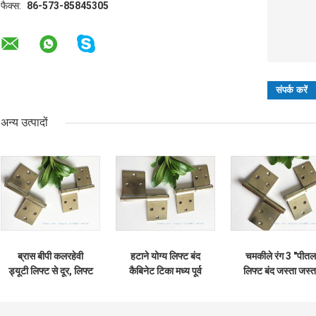
फैक्स:
86-573-85845305
अन्य उत्पादों
ब्रास बीपी कलरहेवी
हटाने योग्य लिफ्ट बंद
चमकीले रंग 3 "पीतल
ड्यूटी लिफ्ट से दूर, लिफ्ट
कैबिनेट टिका मध्य पूर्व
लिफ्ट बंद जस्ता जस्त
ऑफ डोर टिका हटाने
प्रकार दो टुकड़े छोटे
चढ़ाया धातु सामग्री 1
योग्य प्रकार
निकल मढ़वाया
मिमी मोटाई