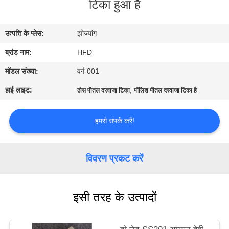
टिका हुआ है
भ्रमण
उत्पत्ति के प्लेस:
झोज्यांग
गुणवत्ता
ब्रांड नाम:
HFD
नियंत्रण
मॉडल संख्या:
वर्ग-001
संपर्क
हाई लाइट:
,
ठोस पीतल दरवाजा टिका
पॉलिश पीतल दरवाजा टिका है
करें
हमसे संपर्क करें!
समाचार
विवरण प्रकट करें
साइटमैप
इसी तरह के उत्पादों
PRIVACY
POLICY