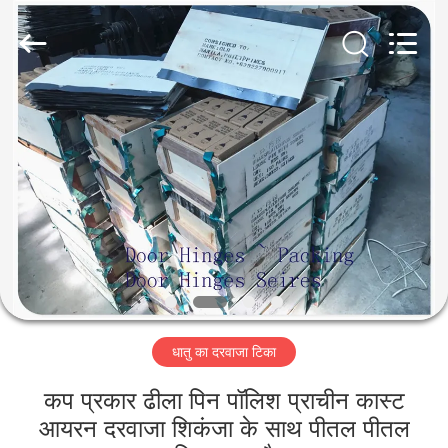
2026
PingHu
HongFengDa
Hardware
Factory.
All
Rights
Reserved.
घर
उत्पादों
वीडियो
हमारे
बारे
धातु का दरवाजा टिका
में
कप प्रकार ढीला पिन पॉलिश प्राचीन कास्ट
कारखाना
आयरन दरवाजा शिकंजा के साथ पीतल पीतल