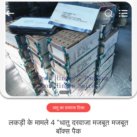
2026
PingHu
HongFengDa
Hardware
Factory.
All
Rights
Reserved.
घर
उत्पादों
वीडियो
हमारे
बारे
धातु का दरवाजा टिका
में
लकड़ी के मामले 4 "धातु दरवाजा मजबूत मजबूत
कारखाना
बॉक्स पैक