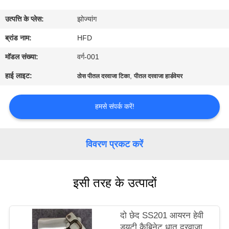
भ्रमण
उत्पत्ति के प्लेस:
झोज्यांग
गुणवत्ता
ब्रांड नाम:
HFD
नियंत्रण
मॉडल संख्या:
वर्ग-001
हाई लाइट:
,
ठोस पीतल दरवाजा टिका
पीतल दरवाजा हार्डवेयर
संपर्क
करें
हमसे संपर्क करें!
समाचार
विवरण प्रकट करें
साइटमैप
इसी तरह के उत्पादों
PRIVACY
दो छेद SS201 आयरन हेवी
POLICY
ड्यूटी कैबिनेट धातु दरवाजा