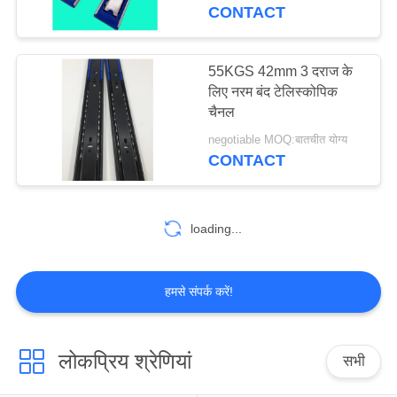
भ्रमण
CONTACT
गुणवत्ता
55KGS 42mm 3 दराज के
लिए नरम बंद टेलिस्कोपिक
नियंत्रण
चैनल
negotiable MOQ:बातचीत योग्य
संपर्क
CONTACT
करें
loading...
समाचार
हमसे संपर्क करें!
साइटमैप
PRIVACY
लोकप्रिय श्रेणियां
सभी
POLICY