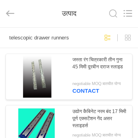
2026
PingHu
HongFengDa
उत्पाद
Hardware
Factory.
All
Rights
Reserved.
घर
telescopic drawer runners
उत्पादों
जस्ता रंग चित्रकारी तीन गुना
45 मिमी दूरबीन दराज स्लाइड
वीडियो
negotiable MOQ:बातचीत योग्य
हमारे
CONTACT
बारे
में
उद्योग कैबिनेट नरम बंद 17 मिमी
पूर्ण एक्सटेंशन गेंद असर
स्लाइडर्स
कारखाना
negotiable MOQ:बातचीत योग्य