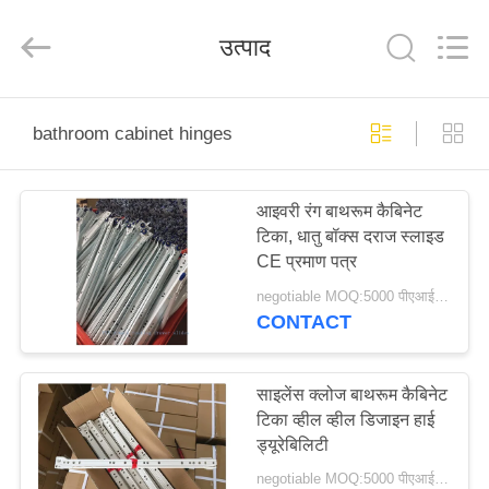
2026
PingHu
HongFengDa
उत्पाद
Hardware
Factory.
All
Rights
Reserved.
घर
bathroom cabinet hinges
उत्पादों
आइवरी रंग बाथरूम कैबिनेट
टिका, धातु बॉक्स दराज स्लाइड
वीडियो
CE प्रमाण पत्र
negotiable MOQ:5000 पीएआईआर
हमारे
CONTACT
बारे
में
साइलेंस क्लोज बाथरूम कैबिनेट
टिका व्हील व्हील डिजाइन हाई
ड्यूरेबिलिटी
कारखाना
negotiable MOQ:5000 पीएआईआर