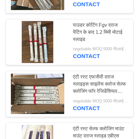
भ्रमण
CONTACT
गुणवत्ता
पाउडर कोटिंग Fgv दराज
पेंटिंग के बाद 1.2 मिमी मोटाई
नियंत्रण
स्लाइड
negotiable MOQ:5000 पीएआईआर
संपर्क
CONTACT
करें
एंटी रस्ट एफजीवी दराज
समाचार
स्लाइड्स साइलेंस क्लोज सेल्फ
क्लोजिंग फॉर रेजिडेंशियल
हाउस
negotiable MOQ:5000 पीएआईआर
साइटमैप
CONTACT
PRIVACY
एंटी रस्ट सेल्फ क्लोजिंग माउंट
POLICY
माउंट दराज स्लाइड एबीएस